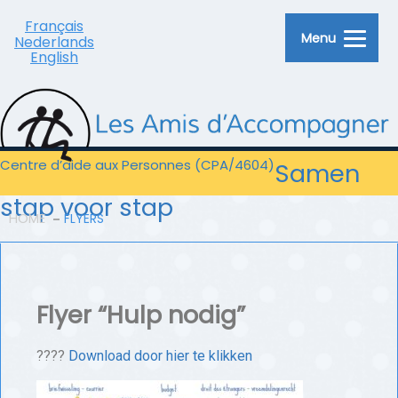
Français
Menu
Nederlands
English
Centre d’aide aux Personnes (CPA/4604)
Samen
stap voor stap
HOME
FLYERS
Flyer “Hulp nodig”
????
Download door hier te klikken