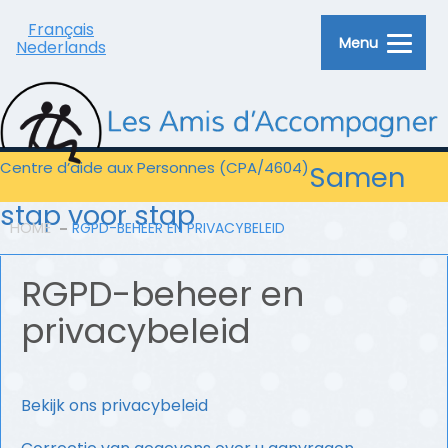
Français
Menu
Nederlands
Centre d’aide aux Personnes (CPA/4604)
Samen
stap voor stap
HOME
RGPD-BEHEER EN PRIVACYBELEID
RGPD-beheer en
privacybeleid
Bekijk ons privacybeleid