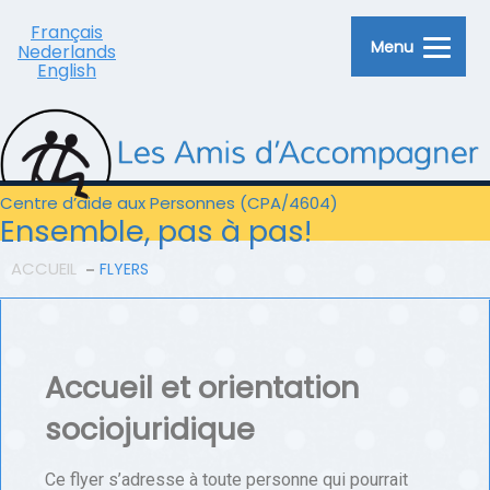
Français
Menu
Nederlands
English
Centre d’aide aux Personnes (CPA/4604)
Ensemble, pas à pas!
ACCUEIL
FLYERS
Accueil et orientation
sociojuridique
Ce flyer s’adresse à toute personne qui pourrait