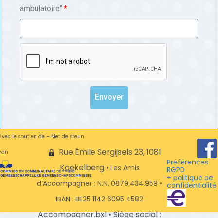
ambulatoire"
Envoyer
Avec le soutien de – Met de steun
Rue Émile Sergijsels 23, 1081
van
Préférences
Koekelberg
•
Les Amis
RGPD
+ politique de
d’Accompagner
: N.N. 0879.434.959 •
confidentialité
IBAN : BE25 1142 6095 4582
Accompagner.bxl • Siège social :