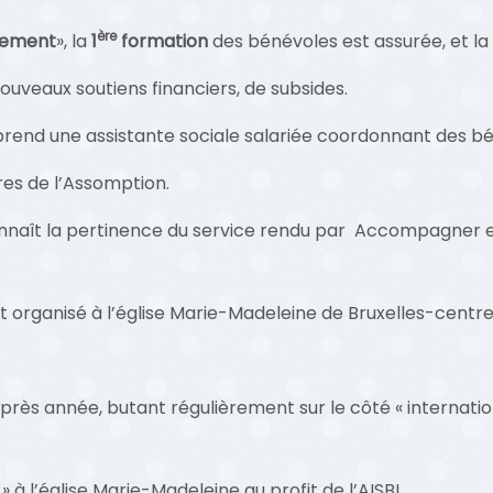
ère
gement
», la
1
formation
des bénévoles est assurée, et la
ouveaux soutiens financiers, de subsides.
prend une assistante sociale salariée coordonnant des bén
res de l’Assomption.
naît la pertinence du service rendu par Accompagner et lu
t organisé à l’église Marie-Madeleine de Bruxelles-centr
année, butant régulièrement sur le côté « internationa
» à l’église Marie-Madeleine au profit de l’AISBL.