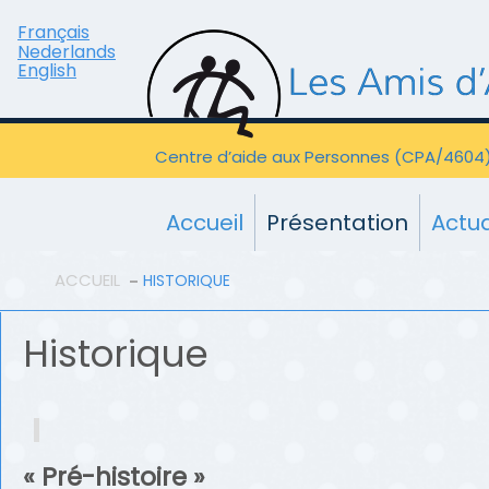
Français
Nederlands
English
Centre d’aide aux Personnes (CPA/4604
Accueil
Présentation
Actua
ACCUEIL
HISTORIQUE
Historique
« Pré-histoire »