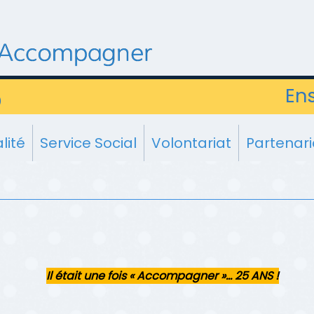
En
)
lité
Service Social
Volontariat
Partenari
Il était une fois « Accompagner »… 25 ANS !