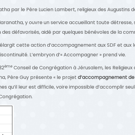
 par le Père Lucien Lambert, religieux des Augustins d
atha, y ouvre un service accueillant toute détresse, se
des défavorisés, aidé par quelques bénévoles de la co
 élargit cette action d’accompagnement aux SDF et aux l
s discontinuité. L’embryon d’« Accompagner » prend vie.
ème
32
Conseil de Congrégation à Jérusalem, les Religieux
a, Père Guy présente « le projet
d’accompagnement de 
 qu’il leur est difficile, voire impossible d’accomplir se
Congrégation.