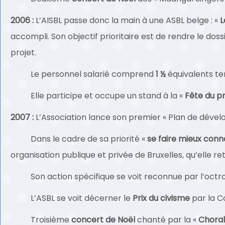
2006 :
L’AISBL passe donc la main à une ASBL belge : «
L
accompli. Son objectif prioritaire est de rendre le do
projet.
Le personnel salarié comprend
1 ½
équivalents te
Elle participe et occupe un stand à la «
Fête du p
2007 :
L’Association lance son premier « Plan de déve
Dans le cadre de sa priorité «
se faire mieux conn
organisation publique et privée de Bruxelles, qu’elle 
Son action spécifique se voit reconnue par l’octroi
L’ASBL se voit décerner le
Prix du civisme
par la 
Troisième
concert de Noël
chanté par la «
Chora