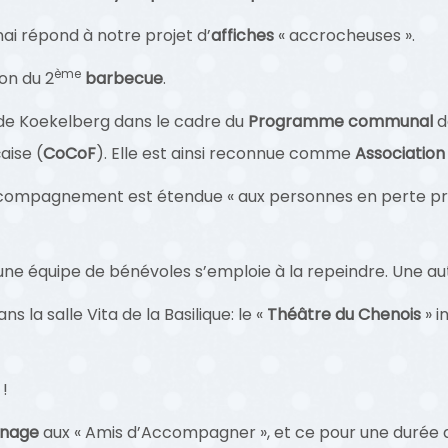
ai répond à notre projet d’
affiches
« accrocheuses ».
ème
on du 2
barbecue
.
de Koekelberg dans le cadre du
Programme communal
d
ise (
CoCoF
). Elle est ainsi reconnue comme
Association 
ccompagnement est étendue « aux personnes en perte pro
une équipe de bénévoles s’emploie à la repeindre. Une aut
s la salle Vita de la Basilique: le «
Théâtre du Chenois
» i
!
onage
aux « Amis d’Accompagner », et ce pour une durée