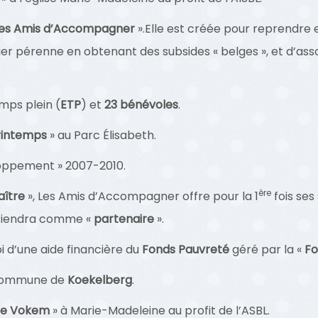
es Amis d’Accompagner
».Elle est créée pour reprendre
ssier pérenne en obtenant des subsides « belges », et d’as
mps plein (
ETP
) et
23 bénévoles
.
rintemps
» au Parc Élisabeth.
loppement » 2007-2010.
ère
aître
», Les Amis d’Accompagner offre pour la 1
fois se
retiendra comme «
partenaire
».
 d’une aide financière du
Fonds Pauvreté
géré par la «
Fo
Commune de
Koekelberg
.
le Vokem
» à Marie-Madeleine au profit de l’ASBL.