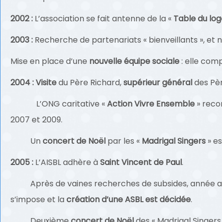
2002 :
L’association se fait antenne de la «
Table du lo
2003 :
Recherche de partenariats « bienveillants », et n
Mise en place d’une
nouvelle équipe sociale
: elle com
2004 :
Visite
du Père Richard,
supérieur général
des Pè
L’ONG caritative «
Action Vivre Ensemble
» recon
2007 et 2009.
Un
concert de Noël
par les «
Madrigal Singers
» es
2005 :
L’AISBL adhère à
Saint Vincent de Paul
.
Après de vaines recherches de subsides, année après 
s’impose et la
création d’une ASBL est décidée
.
Deuxième
concert de Noël
des « Madrigal Singers 