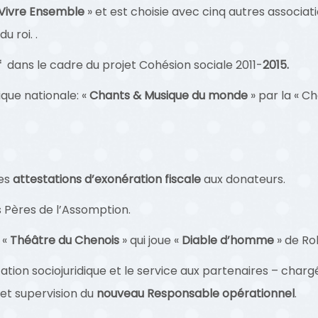
 Vivre Ensemble
» et est choisie avec cinq autres associat
u roi. .
f
dans le cadre du projet Cohésion sociale 2011-
2015.
ue nationale: «
Chants & Musique du monde
» par la « C
les
attestations d’exonération fiscale
aux donateurs.
 Pères de l’Assomption.
 «
Théâtre du Chenois
» qui joue «
Diable d’homme
» de Ro
entation sociojuridique et le service aux partenaires – 
et supervision du
nouveau Responsable opérationnel
.