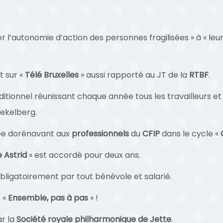
r l’autonomie d’action des personnes fragilisées » à « leu
t sur «
Télé Bruxelles
» aussi rapporté au JT de la
RTBF
.
ionnel réunissant chaque année tous les travailleurs et
oekelberg.
ée dorénavant aux
professionnels
du
CFIP
dans le cycle «
 Astrid
» est accordé pour deux ans.
obligatoirement par tout bénévole et salarié.
 «
Ensemble, pas à pas
» !
ar la
Société royale philharmonique de Jette
.