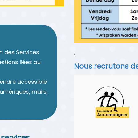
on des Services
.
estions liées au
Nous recrutons d
rendre accessible
numériques, mails,
services